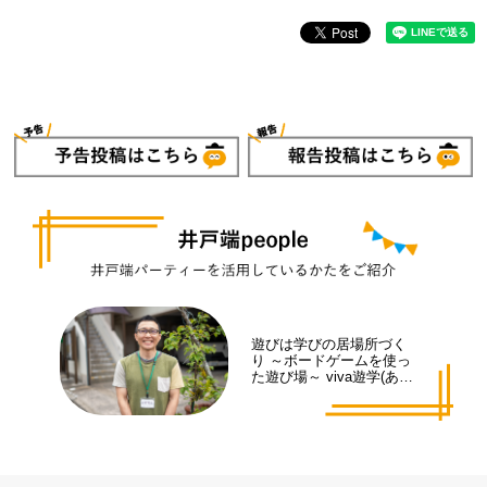
遊びは学びの居場所づく
り ～ボードゲームを使っ
た遊び場～ viva遊学(あそ
まな)代表 井手 拓也さん