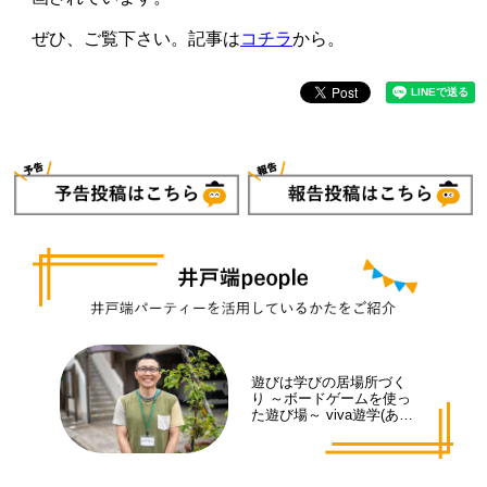
ぜひ、ご覧下さい。記事は
コチラ
から。
遊びは学びの居場所づく
り ～ボードゲームを使っ
た遊び場～ viva遊学(あそ
まな)代表 井手 拓也さん