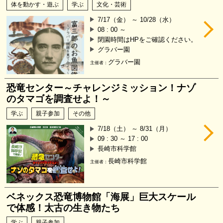
体を動かす・遊ぶ
学ぶ
文化・芸術
7/17（金） ～ 10/28（水）
08 : 00 ～
閉園時間はHPをご確認ください。
グラバー園
グラバー園
主催者：
恐竜センター～チャレンジミッション！ナゾ
のタマゴを調査せよ！～
学ぶ
親子参加
その他
7/18（土） ～ 8/31（月）
09 : 30 ～ 17 : 00
長崎市科学館
長崎市科学館
主催者：
ベネックス恐竜博物館「海展」巨大スケール
で体感！太古の生き物たち
学ぶ
親子参加