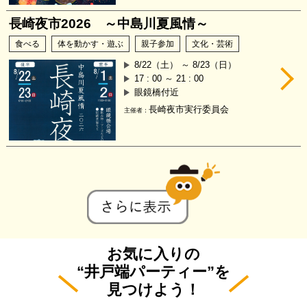
長崎夜市2026 ～中島川夏風情～
食べる
体を動かす・遊ぶ
親子参加
文化・芸術
8/22（土） ～ 8/23（日）
17 : 00 ～ 21 : 00
眼鏡橋付近
長崎夜市実行委員会
主催者：
お気に入りの
“井戸端パーティー”を
見つけよう！