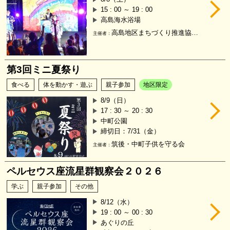
15 : 00 ～ 19 : 00
高島海水浴場
高島地区まちづくり推進協議会
主催者：
第3回ミニ夏祭り
食べる
体を動かす・遊ぶ
親子参加
地区限定
8/9（日）
17 : 30 ～ 20 : 30
中町公園
締切日：7/31（金）
筑後・中町子供を守る会
主催者：
ペルセウス座流星群観察会２０２６
学ぶ
親子参加
その他
8/12（水）
19 : 00 ～ 00 : 30
あぐりの丘