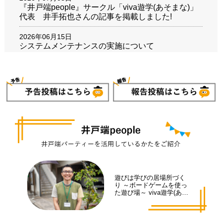
『井戸端people』サークル「viva遊学(あそまな)」
代表 井手拓也さんの記事を掲載しました!
2026年06月15日
システムメンテナンスの実施について
2026年01月21日
『井戸端people』市民吹奏楽団「アンサンブル・ラ
フォーリア」 団長 柴田智美さんの記事を掲載しま
した!
2025年11月26日
『井戸端people』長崎県シェアリングネイチャー協
会 理事長 奥村公子さんの記事を掲載しました!
2025年09月25日
『井戸端people』「角自治会老人クラブ 睦会」会
長 柏木カツヨさんの記事を掲載しました!
遊びは学びの居場所づく
り ～ボードゲームを使っ
2025年07月23日
た遊び場～ viva遊学(あそ
『井戸端people』「おはなし魔女の会」代表 平野
まな)代表 井手 拓也さん
妙子さんの記事を掲載しました!