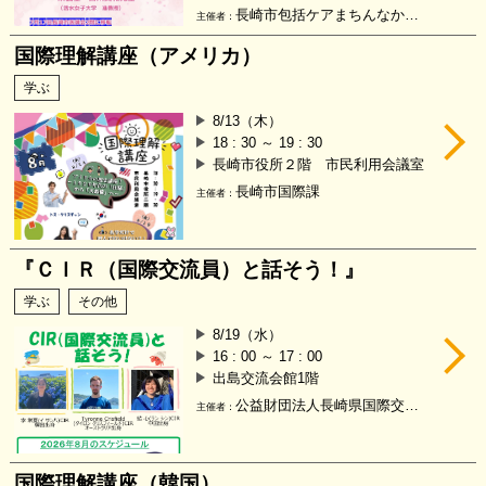
長崎市包括ケアまちんなかラウンジ
主催者：
国際理解講座（アメリカ）
学ぶ
8/13（木）
18 : 30 ～ 19 : 30
長崎市役所２階 市民利用会議室
長崎市国際課
主催者：
『ＣＩＲ（国際交流員）と話そう！』
学ぶ
その他
8/19（水）
16 : 00 ～ 17 : 00
出島交流会館1階
公益財団法人長崎県国際交流協会
主催者：
国際理解講座（韓国）