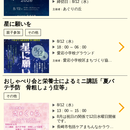
締切日：8/12（水）
あぐりの丘
主催者：
星に願いを
親子参加
その他
8/12（水）
18 : 00 ～ 06 : 00
愛宕小学校グラウンド
愛宕小学校区まちづくり協議会
主催者：
おしゃべり会と栄養士によるミニ講話「夏バ
テ予防 骨粗しょう症等」
その他
8/12（水）
13 : 00 ～ 15 : 00
8月は祝日の関係で12日水曜日開催
です。
長崎市包括ケアまちんなかラウンジ