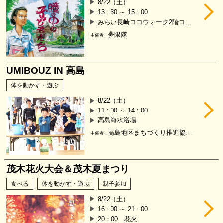
8/22（土）
13 : 30 ～ 15 : 00
みらい長崎ココウォーク2階ココスクエア
夢限隊
主催者：
UMIBOUZ IN 高島
体を動かす・遊ぶ
8/22（土）
11 : 00 ～ 14 : 00
高島海水浴場
高島地区まちづくり推進協議会
主催者：
茂木花火大会＆茂木夏まつり
食べる
体を動かす・遊ぶ
親子参加
8/22（土）
16 : 00 ～ 21 : 00
20：00 花火