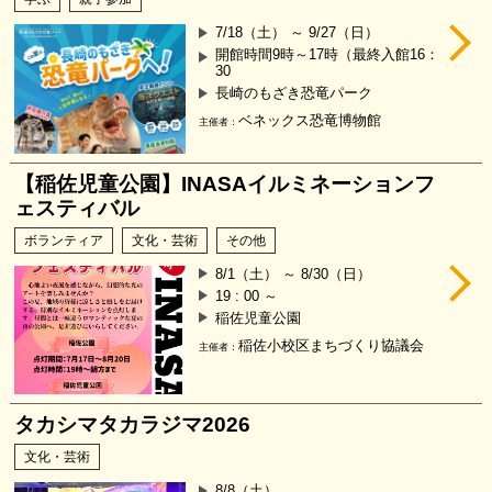
7/18（土） ～ 9/27（日）
開館時間9時～17時（最終入館16：
30
長崎のもざき恐竜パーク
ベネックス恐竜博物館
主催者：
【稲佐児童公園】INASAイルミネーションフ
ェスティバル
ボランティア
文化・芸術
その他
8/1（土） ～ 8/30（日）
19 : 00 ～
稲佐児童公園
稲佐小校区まちづくり協議会
主催者：
タカシマタカラジマ2026
文化・芸術
8/8（土）