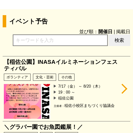
2025年05月21日
『井戸端people』「せかんどはうす」の記事を掲載
しました!
イベント予告
2025年04月02日
並び順：
開催日
|
掲載日
『井戸端people』あっと!さ@琴海 浦信夫さんの記
事を掲載しました!
検索
2025年03月13日
『井戸端people』白石彩さんの記事を掲載しまし
【稲佐公園】INASAイルミネーションフェス
た!
ティバル
2025年01月28日
ボランティア
文化・芸術
その他
『井戸端people』稲佐小校区まちづくり協議会 田
嶋さんの記事を掲載しました!
7/17（金） ～ 8/20（木）
19 : 00 ～
稲佐公園
稲佐小校区まちづくり協議会
主催者：
＼グラバー園でお魚図鑑展！／