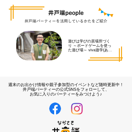
遊びは学びの居場所づく
り ～ボードゲームを使っ
た遊び場～ viva遊学(あそ
まな)代表 井手 拓也さん
週末のお出かけ情報や親子参加型のイベントなど随時更新中！
井戸端パーティーの公式SNSをフォローして、
お気に入りのパーティーをみつけよう♪