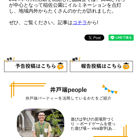
が中心となって稲佐公園にイルミネーションを点灯
し、地域内外からたくさんのかたが訪れました。
ぜひ、ご覧ください。記事は
コチラ
から!
遊びは学びの居場所づく
り ～ボードゲームを使っ
た遊び場～ viva遊学(あそ
まな)代表 井手 拓也さん