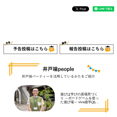
遊びは学びの居場所づく
り ～ボードゲームを使っ
た遊び場～ viva遊学(あそ
まな)代表 井手 拓也さん