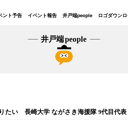
ベント予告
イベント報告
井戸端people
ロゴダウンロ
井戸端
people
たい 長崎大学 ながさき海援隊 9代目代表