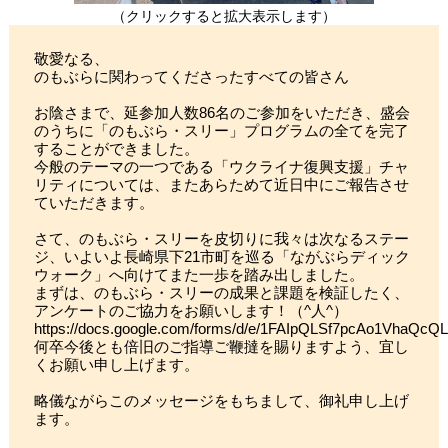
（クリックすると拡大表示します）
敬愛なる、
のもぶらに関わってくださったすべての皆さん
お陰さまで、延参加人数86名のご参加をいただき、盛会
のうちに「のもぶら・スリー」プログラムの全てを完了
することができました。
今般のテーマの一つである「ウクライナ復興支援」チャ
リティについては、またあらためて近日中にご報告させ
ていただきます。
さて、のもぶら・スリーを皮切りに我々は次なるステー
ジ、いよいよ長崎県下21市町を巡る「ながぶらディック
ウォーク」へ向けてまた一歩を踏み出しました。
まずは、のもぶら・スリーの成果と課題を検証したく、
アンケートのご協力をお願いします！（^人^）
https://docs.google.com/forms/d/e/1FAIpQLSf7pcAo1V
何卒今後とも倍旧のご指導ご鞭撻を賜りますよう、宜し
くお願い申し上げます。
略儀ながらこのメッセージをもちまして、御礼申し上げ
ます。