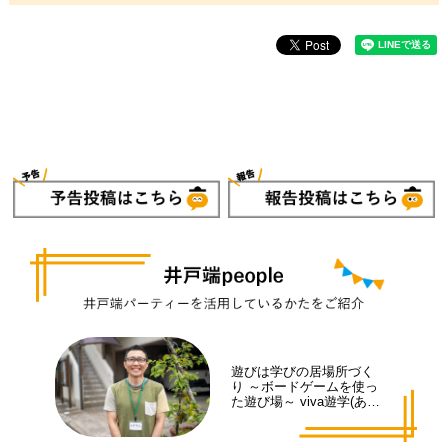
遊びは学びの居場所づく
り ～ボードゲームを使っ
た遊び場～ viva遊学(あそ
まな)代表 井手 拓也さん