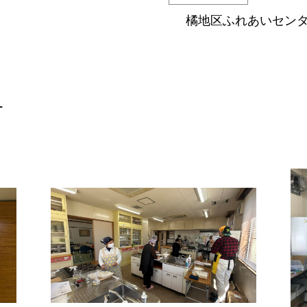
橘地区ふれあいセン
ー