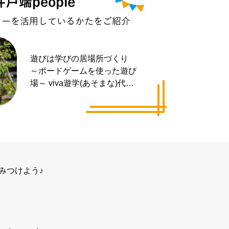
遊びは学びの居場所づくり
～ボードゲームを使った遊び
場～ viva遊学(あそまな)代表
井手 拓也さん
みつけよう♪