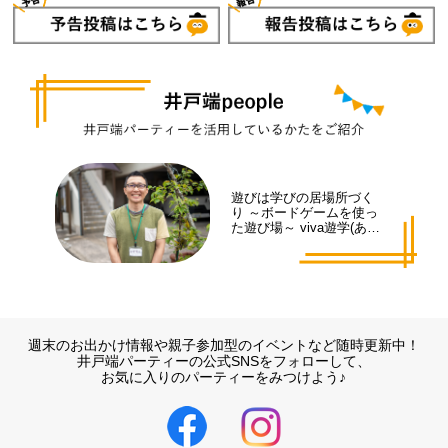
遊びは学びの居場所づく
り ～ボードゲームを使っ
た遊び場～ viva遊学(あそ
まな)代表 井手 拓也さん
週末のお出かけ情報や親子参加型のイベントなど随時更新中！
井戸端パーティーの公式SNSをフォローして、
お気に入りのパーティーをみつけよう♪