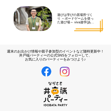
遊びは学びの居場所づく
り ～ボードゲームを使っ
た遊び場～ viva遊学(あそ
まな)代表 井手 拓也さん
週末のお出かけ情報や親子参加型のイベントなど随時更新中！
井戸端パーティーの公式SNSをフォローして、
お気に入りのパーティーをみつけよう♪