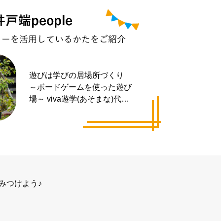
遊びは学びの居場所づくり
～ボードゲームを使った遊び
場～ viva遊学(あそまな)代表
井手 拓也さん
みつけよう♪