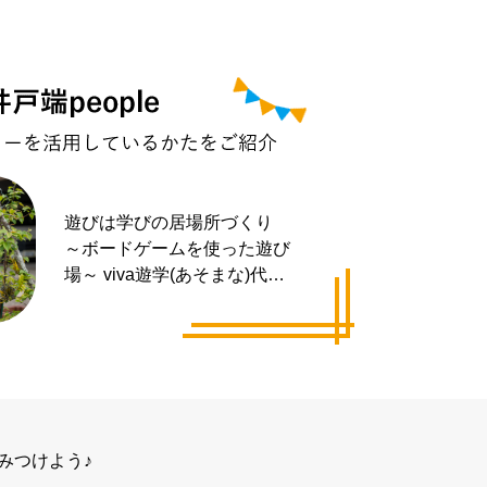
遊びは学びの居場所づくり
～ボードゲームを使った遊び
場～ viva遊学(あそまな)代表
井手 拓也さん
みつけよう♪