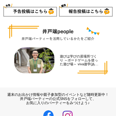
遊びは学びの居場所づく
り ～ボードゲームを使っ
た遊び場～ viva遊学(あそ
まな)代表 井手 拓也さん
週末のお出かけ情報や親子参加型のイベントなど随時更新中！
井戸端パーティーの公式SNSをフォローして、
お気に入りのパーティーをみつけよう♪