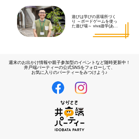
遊びは学びの居場所づく
り ～ボードゲームを使っ
た遊び場～ viva遊学(あそ
まな)代表 井手 拓也さん
週末のお出かけ情報や親子参加型のイベントなど随時更新中！
井戸端パーティーの公式SNSをフォローして、
お気に入りのパーティーをみつけよう♪