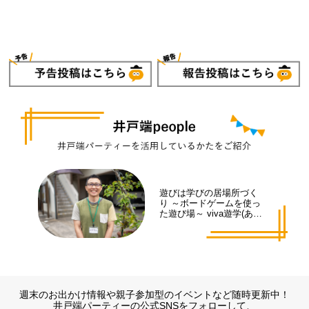
遊びは学びの居場所づく
り ～ボードゲームを使っ
た遊び場～ viva遊学(あそ
まな)代表 井手 拓也さん
週末のお出かけ情報や親子参加型のイベントなど随時更新中！
井戸端パーティーの公式SNSをフォローして、