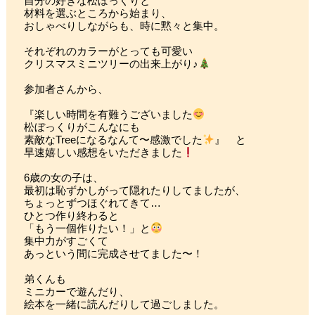
自分の好きな松ぼっくりと
材料を選ぶところから始まり、
おしゃべりしながらも、時に黙々と集中。
それぞれのカラーがとっても可愛い
クリスマスミニツリーの出来上がり♪
参加者さんから、
『楽しい時間を有難うございました
松ぼっくりがこんなにも
素敵なTreeになるなんて〜感激でした
』 と
早速嬉しい感想をいただきました
6歳の女の子は、
最初は恥ずかしがって隠れたりしてましたが、
ちょっとずつほぐれてきて…
ひとつ作り終わると
「もう一個作りたい！」と
集中力がすごくて
あっという間に完成させてました〜！
弟くんも
ミニカーで遊んだり、
絵本を一緒に読んだりして過ごしました。