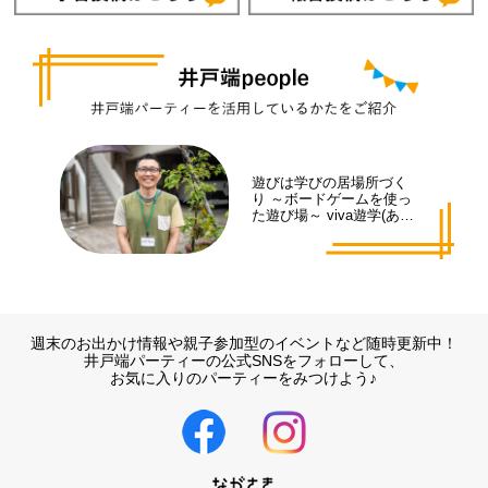
遊びは学びの居場所づく
り ～ボードゲームを使っ
た遊び場～ viva遊学(あそ
まな)代表 井手 拓也さん
週末のお出かけ情報や親子参加型のイベントなど随時更新中！
井戸端パーティーの公式SNSをフォローして、
お気に入りのパーティーをみつけよう♪