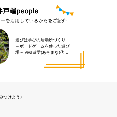
遊びは学びの居場所づくり
～ボードゲームを使った遊び
場～ viva遊学(あそまな)代表
井手 拓也さん
みつけよう♪