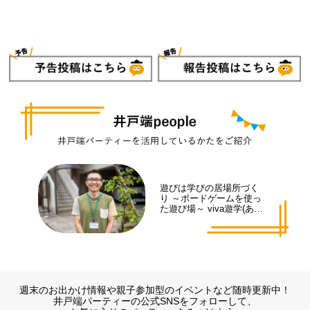
遊びは学びの居場所づく
り ～ボードゲームを使っ
た遊び場～ viva遊学(あそ
まな)代表 井手 拓也さん
週末のお出かけ情報や親子参加型のイベントなど随時更新中！
井戸端パーティーの公式SNSをフォローして、