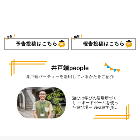
遊びは学びの居場所づく
り ～ボードゲームを使っ
た遊び場～ viva遊学(あそ
まな)代表 井手 拓也さん