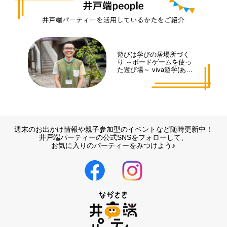
遊びは学びの居場所づく
り ～ボードゲームを使っ
た遊び場～ viva遊学(あそ
まな)代表 井手 拓也さん
週末のお出かけ情報や親子参加型のイベントなど随時更新中！
井戸端パーティーの公式SNSをフォローして、
お気に入りのパーティーをみつけよう♪