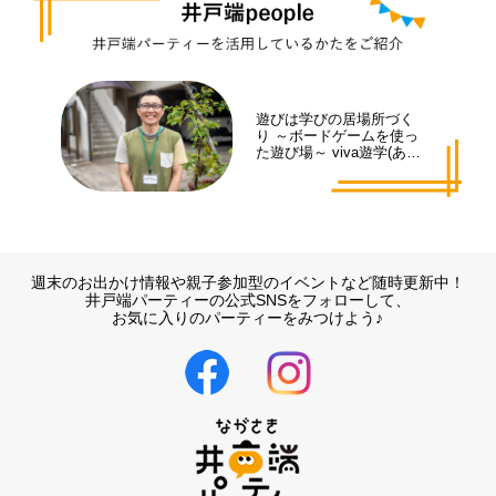
遊びは学びの居場所づく
り ～ボードゲームを使っ
た遊び場～ viva遊学(あそ
まな)代表 井手 拓也さん
週末のお出かけ情報や親子参加型のイベントなど随時更新中！
井戸端パーティーの公式SNSをフォローして、
お気に入りのパーティーをみつけよう♪