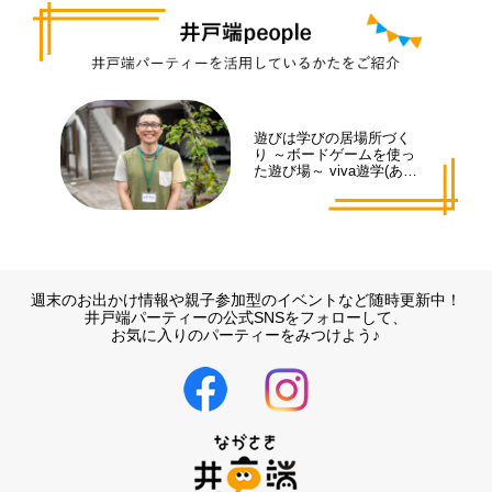
遊びは学びの居場所づく
り ～ボードゲームを使っ
た遊び場～ viva遊学(あそ
まな)代表 井手 拓也さん
週末のお出かけ情報や親子参加型のイベントなど随時更新中！
井戸端パーティーの公式SNSをフォローして、
お気に入りのパーティーをみつけよう♪