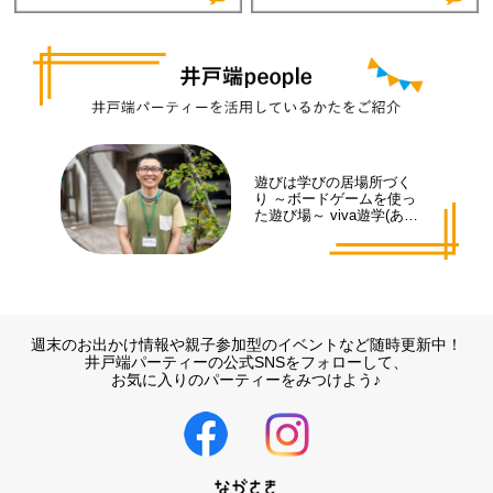
遊びは学びの居場所づく
り ～ボードゲームを使っ
た遊び場～ viva遊学(あそ
まな)代表 井手 拓也さん
週末のお出かけ情報や親子参加型のイベントなど随時更新中！
井戸端パーティーの公式SNSをフォローして、
お気に入りのパーティーをみつけよう♪