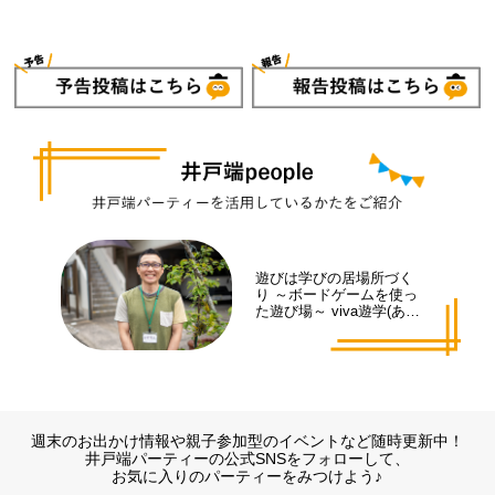
遊びは学びの居場所づく
り ～ボードゲームを使っ
た遊び場～ viva遊学(あそ
まな)代表 井手 拓也さん
週末のお出かけ情報や親子参加型のイベントなど随時更新中！
井戸端パーティーの公式SNSをフォローして、
お気に入りのパーティーをみつけよう♪