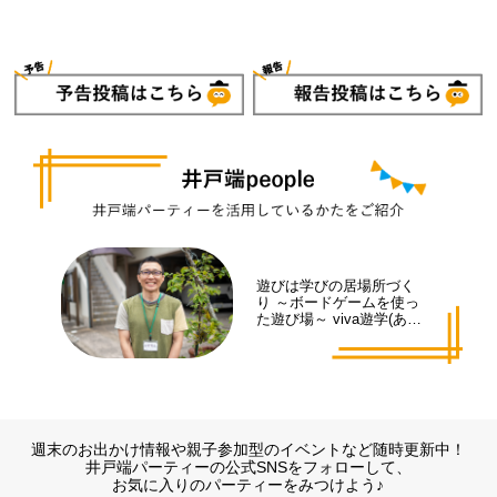
遊びは学びの居場所づく
り ～ボードゲームを使っ
た遊び場～ viva遊学(あそ
まな)代表 井手 拓也さん
週末のお出かけ情報や親子参加型のイベントなど随時更新中！
井戸端パーティーの公式SNSをフォローして、
お気に入りのパーティーをみつけよう♪