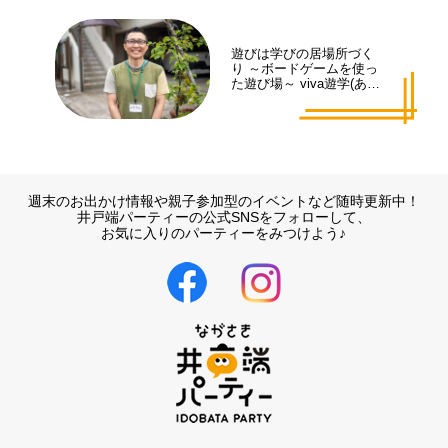
遊びは学びの居場所づく
り ～ボードゲームを使っ
た遊び場～ viva遊学(あそ
まな)代表 井手 拓也さん
週末のお出かけ情報や親子参加型のイベントなど随時更新中！
井戸端パーティーの公式SNSをフォローして、
お気に入りのパーティーをみつけよう♪