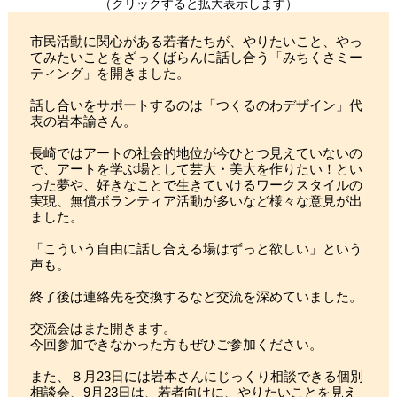
（クリックすると拡大表示します）
市民活動に関心がある若者たちが、やりたいこと、やっ
てみたいことをざっくばらんに話し合う「みちくさミー
ティング」を開きました。
話し合いをサポートするのは「つくるのわデザイン」代
表の岩本諭さん。
長崎ではアートの社会的地位が今ひとつ見えていないの
で、アートを学ぶ場として芸大・美大を作りたい！とい
った夢や、好きなことで生きていけるワークスタイルの
実現、無償ボランティア活動が多いなど様々な意見が出
ました。
「こういう自由に話し合える場はずっと欲しい」という
声も。
終了後は連絡先を交換するなど交流を深めていました。
交流会はまた開きます。
今回参加できなかった方もぜひご参加ください。
また、８月23日には岩本さんにじっくり相談できる個別
相談会、9月23日は、若者向けに、やりたいことを見え