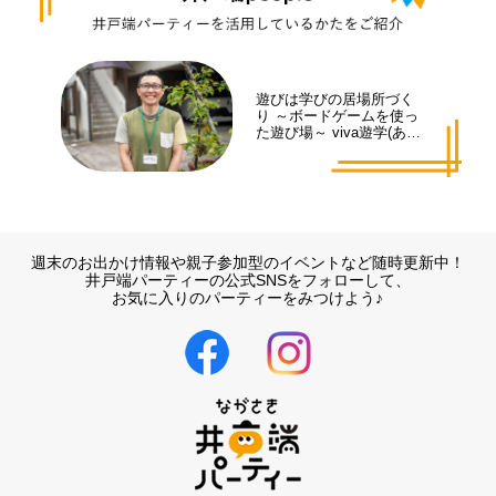
遊びは学びの居場所づく
り ～ボードゲームを使っ
た遊び場～ viva遊学(あそ
まな)代表 井手 拓也さん
週末のお出かけ情報や親子参加型のイベントなど随時更新中！
井戸端パーティーの公式SNSをフォローして、
お気に入りのパーティーをみつけよう♪