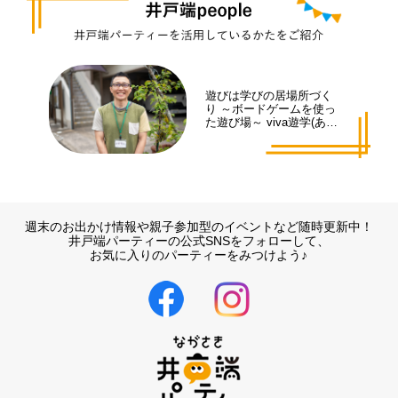
遊びは学びの居場所づく
り ～ボードゲームを使っ
た遊び場～ viva遊学(あそ
まな)代表 井手 拓也さん
週末のお出かけ情報や親子参加型のイベントなど随時更新中！
井戸端パーティーの公式SNSをフォローして、
お気に入りのパーティーをみつけよう♪