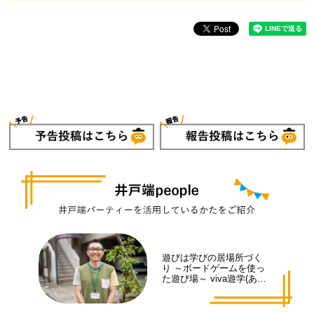
遊びは学びの居場所づく
り ～ボードゲームを使っ
た遊び場～ viva遊学(あそ
まな)代表 井手 拓也さん