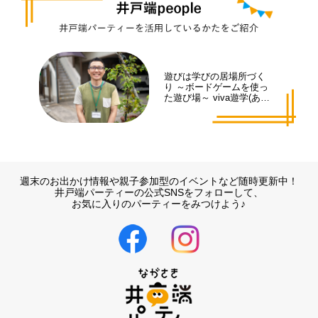
遊びは学びの居場所づく
り ～ボードゲームを使っ
た遊び場～ viva遊学(あそ
まな)代表 井手 拓也さん
週末のお出かけ情報や親子参加型のイベントなど随時更新中！
井戸端パーティーの公式SNSをフォローして、
お気に入りのパーティーをみつけよう♪