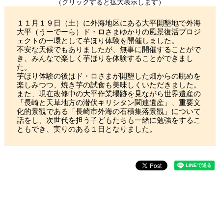
（クリックすると拡大表示します）
１１月１９日（土）に外海地区にある大平開墾地で外海
大平（うーでーら）ド・ロさまゆかりの風景復活プロジ
ェクトの一環として芋ほり体験を開催しました。
不安な天候でもありましたが、無事に開催することがで
き、みんなで楽しく芋ほりを体験することができまし
た。
芋ほり体験の後はド・ロさまが開墾した畑からの眺めを
楽しみつつ、焼き芋の試食も美味しくいただきました。
また、現在改修中の大平作業場跡を見ながら世界遺産の
「長崎と天草地方の潜伏キリシタン関連遺産」、重要文
化的景観である「長崎市外海の石積集落景観」について
話をし、次世代を担う子どもたちも一緒に勉強をするこ
ともでき、実りのある１日となりました。