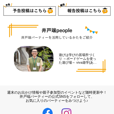
遊びは学びの居場所づく
り ～ボードゲームを使っ
た遊び場～ viva遊学(あそ
まな)代表 井手 拓也さん
週末のお出かけ情報や親子参加型のイベントなど随時更新中！
井戸端パーティーの公式SNSをフォローして、
お気に入りのパーティーをみつけよう♪