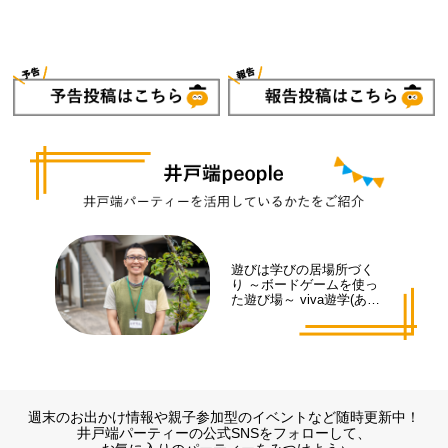
遊びは学びの居場所づく
り ～ボードゲームを使っ
た遊び場～ viva遊学(あそ
まな)代表 井手 拓也さん
週末のお出かけ情報や親子参加型のイベントなど随時更新中！
井戸端パーティーの公式SNSをフォローして、