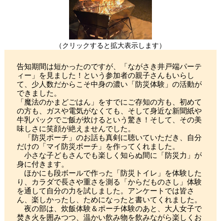
（クリックすると拡大表示します）
告知期間は短かったのですが、「ながさき井戸端パーテ
ィー」を見ました！という参加者の親子さんもいらし
て、少人数だからこそ中身の濃い「防災体験」の活動が
できました。
「魔法のかまどごはん」をすでにご存知の方も、初めて
の方も、ガスや電気がなくても、そして身近な新聞紙や
牛乳パックでご飯が炊けるという驚き！そして、その美
味しさに笑顔が絶えませんでした。
「防災ポーチ」のお話も真剣に聴いていただき、自分
だけの「マイ防災ポーチ」を作ってくれました。
小さな子どもさんでも楽しく知らぬ間に「防災力」が
身に付きます。
ほかにも段ボールで作った「防災トイレ」を体験した
り、カラダで長さや重さを測る「からだものさし」体験
を通して自分の力を試しました。アンケートでは皆さ
ん、楽しかったし、ためになったと書いてくれました。
夜の部は、炊飯体験＆ポーチ体験のあと、大人女子で
焚き火を囲みつつ、温かい飲み物を飲みながら楽しくお