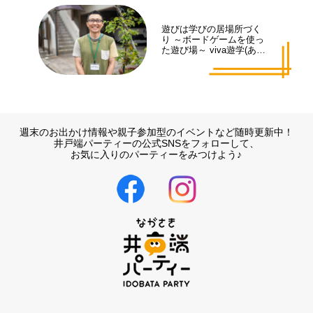
遊びは学びの居場所づく
り ～ボードゲームを使っ
た遊び場～ viva遊学(あそ
まな)代表 井手 拓也さん
週末のお出かけ情報や親子参加型のイベントなど随時更新中！
井戸端パーティーの公式SNSをフォローして、
お気に入りのパーティーをみつけよう♪