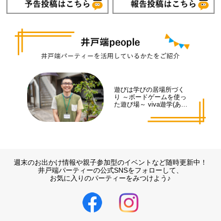
遊びは学びの居場所づく
り ～ボードゲームを使っ
た遊び場～ viva遊学(あそ
まな)代表 井手 拓也さん
週末のお出かけ情報や親子参加型のイベントなど随時更新中！
井戸端パーティーの公式SNSをフォローして、
お気に入りのパーティーをみつけよう♪