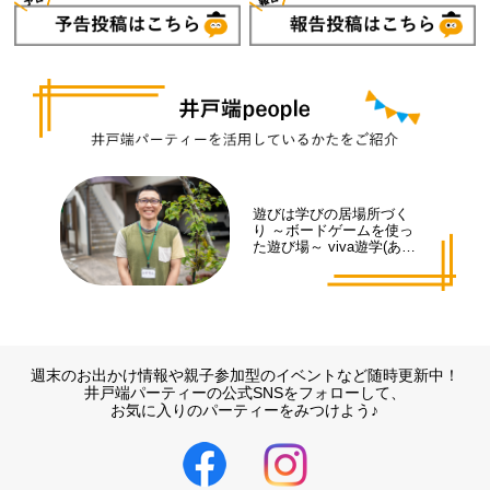
遊びは学びの居場所づく
り ～ボードゲームを使っ
た遊び場～ viva遊学(あそ
まな)代表 井手 拓也さん
週末のお出かけ情報や親子参加型のイベントなど随時更新中！
井戸端パーティーの公式SNSをフォローして、
お気に入りのパーティーをみつけよう♪