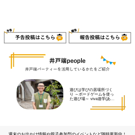
遊びは学びの居場所づく
り ～ボードゲームを使っ
た遊び場～ viva遊学(あそ
まな)代表 井手 拓也さん
週末のお出かけ情報や親子参加型のイベントなど随時更新中！