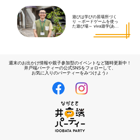
遊びは学びの居場所づく
り ～ボードゲームを使っ
た遊び場～ viva遊学(あそ
まな)代表 井手 拓也さん
週末のお出かけ情報や親子参加型のイベントなど随時更新中！
井戸端パーティーの公式SNSをフォローして、
お気に入りのパーティーをみつけよう♪